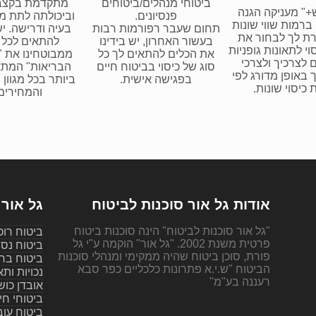
ביטוחי מנהלים/ביטוחים
מתקדמת בקצב
+" מעניקה הגנה
פנסיונים.
וביכולתה לתת מ
 ברמות שווי שונות
תחום שעבר רפורמות רבות
בעיה ודרישה. יש
ת לך לבחור את
בעשור האחרון, יש בידינו
להתאים לכל 
י לתאונות גופניות
את הכלים להתאים לך כל
ממבוטחינו את "
לצרכיך ולצרכי
סוג של כיסוי בביטוח חיים
הבריאות" המתא
באופן מדורג לפי
בפגישה אישית.
ביותר בכל מגוון 
 כיסוי שונות.
והמחירים
אודות גל אור סוכנות לביטוח
גל אור 
"גל אור סוכנות לביטוח" הינה סוכנות ביטוח
ביטוח רוכ
פרטית משנת 2002. "גל אור" הוקמה ע"י גל
ביטוח נסי
פורת, סוכן ביטוח שהיה ממקימי ומנהלי סוכנות
ביטוח ברי
הביטוח "ש.י.א פתרונות כלכליים כפר סבא
נכויות ותא
רעננה בע"מ"
אובדן כוש
ביטוחי חי
ביטוח עו