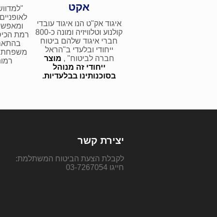
אקט
"למדווש
לאופניים
איגוד אק"ט הנו איגוד עובדי
ומאפשר
קולנוע וטלוויזיה ומונה כ-800
רמת הכיסו
חברי איגוד שלהם ביטוח
בהתאם 
ייחודי ובלעדי ב"הראל
משפחתך 
חברה לביטוח" ,
מוצר
רמות
ייחודי זה מנוהל
בסוכנותינו בבלעדיות.
יצירת קשר
לקבלת הצעת הביטוח המשתלמת:
חייגו 03-7267054