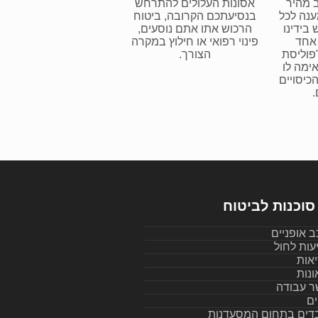
 מהיר
אסונות העלולים להתרחש
ענה לכל
בנסיעתכם הקרובה, ביטוח
 בידינו
הרכוש אתו אתם נוסעים,
אחד
פינוי רפואי או חילוץ במקרה
פוליסת
הצורך.
ימה לו
הכיסויים
.
סוכנות לביטוח
ב אופניים
עות לחול
אות
ונות
ר עבודה
ים
בדים בתחום המסעדנות